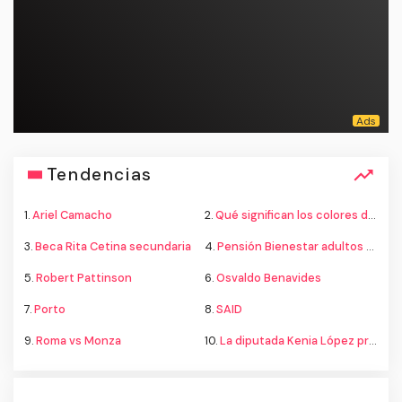
Tendencias
1.
Ariel Camacho
2.
Qué significan los colores de la bandera
3.
Beca Rita Cetina secundaria
4.
Pensión Bienestar adultos mayores
5.
Robert Pattinson
6.
Osvaldo Benavides
7.
Porto
8.
SAID
9.
Roma vs Monza
10.
La diputada Kenia López propone cambiar el nombre del país a México