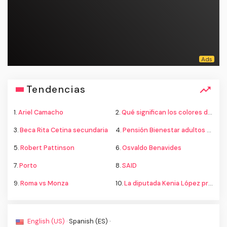
Tendencias
1.
Ariel Camacho
2.
Qué significan los colores de la bandera
3.
Beca Rita Cetina secundaria
4.
Pensión Bienestar adultos mayores
5.
Robert Pattinson
6.
Osvaldo Benavides
7.
Porto
8.
SAID
9.
Roma vs Monza
10.
La diputada Kenia López propone cambiar el nombre del país a México
English (US) ·
Spanish (ES) ·