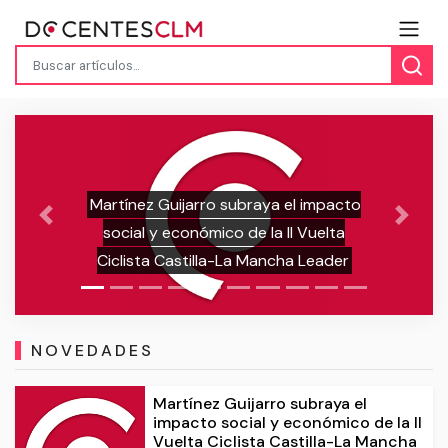
El Gobierno regional reduce en más 
mpacto
un 40% la carga burocrática de los
Previous
Next
elta
centros educativos que ofertan FP 
ader
modalidad virtual
NOVEDADES
Martínez Guijarro subraya el
impacto social y económico de la II
Vuelta Ciclista Castilla-La Mancha