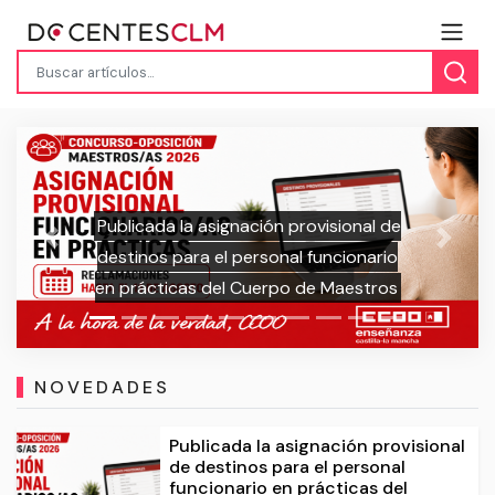
l de
Publicada la adjudicación provisional
Previous
Next
ario
de inicio de curso para las bolsas de
tros
trabajo del Cuerpo de Maestros
NOVEDADES
Publicada la asignación provisional
de destinos para el personal
funcionario en prácticas del