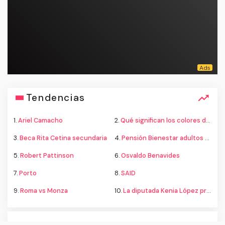
Tendencias
1.
Ariel Camacho
2.
Qué significan los colores de la bandera
3.
Beca Rita Cetina secundaria
4.
Pensión Bienestar adultos mayores
5.
Robert Pattinson
6.
Osvaldo Benavides
7.
Porto
8.
SAID
9.
Roma vs Monza
10.
La diputada Kenia López propone cambiar el nombre del país a México