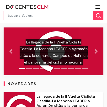
El Gobierno regional publicará mañan
sta
11 de agosto, la resolución provisiona
gramón
de nuevos residentes en las residenc
Previous
Next
lín en
universitarias de la Comunidad
nal
Autónoma
NOVEDADES
La llegada de la II Vuelta Ciclista
Castilla-La Mancha LEADER a
Agramón sitúa a la comarca