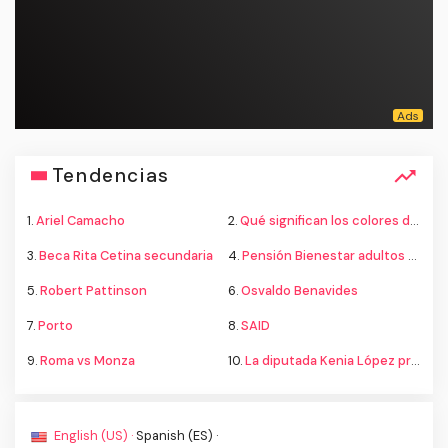
Tendencias
1.
Ariel Camacho
2.
Qué significan los colores de la bandera
3.
Beca Rita Cetina secundaria
4.
Pensión Bienestar adultos mayores
5.
Robert Pattinson
6.
Osvaldo Benavides
7.
Porto
8.
SAID
9.
Roma vs Monza
10.
La diputada Kenia López propone cambiar el nombre del país a México
English (US) ·
Spanish (ES) ·