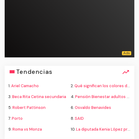
Tendencias
1.
Ariel Camacho
2.
Qué significan los colores de la bandera
3.
Beca Rita Cetina secundaria
4.
Pensión Bienestar adultos mayores
5.
Robert Pattinson
6.
Osvaldo Benavides
7.
Porto
8.
SAID
9.
Roma vs Monza
10.
La diputada Kenia López propone cambiar el nombre del país a México