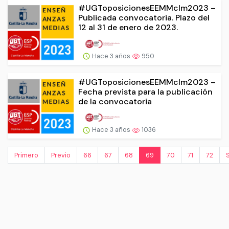
#UGToposicionesEEMMclm2023 –
Publicada convocatoria. Plazo del
12 al 31 de enero de 2023.
Hace 3 años
950
#UGToposicionesEEMMclm2023 –
Fecha prevista para la publicación
de la convocatoria
Hace 3 años
1036
Primero
Previo
66
67
68
69
70
71
72