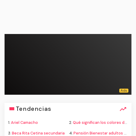
Tendencias
1.
Ariel Camacho
2.
Qué significan los colores de la bandera
3.
Beca Rita Cetina secundaria
4.
Pensión Bienestar adultos mayores