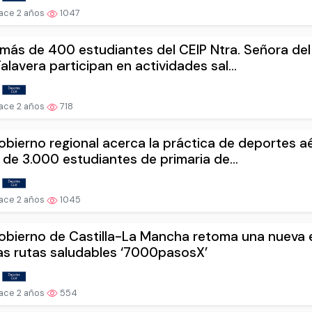
ace 2 años
1047
más de 400 estudiantes del CEIP Ntra. Señora del
alavera participan en actividades sal...
ace 2 años
718
obierno regional acerca la práctica de deportes a
de 3.000 estudiantes de primaria de...
ace 2 años
1045
obierno de Castilla-La Mancha retoma una nueva 
as rutas saludables ‘7000pasosX’
ace 2 años
554