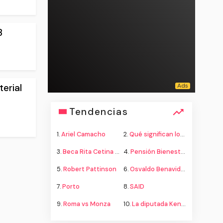
3
erial
Tendencias
1.
Ariel Camacho
2.
Qué significan los colores de la bandera
3.
Beca Rita Cetina secundaria
4.
Pensión Bienestar adultos mayores
5.
Robert Pattinson
6.
Osvaldo Benavides
7.
Porto
8.
SAID
9.
Roma vs Monza
10.
La diputada Kenia López propone cambiar el nombre del país a México