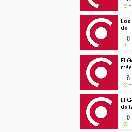
H
Los 
de T
H
El G
más 
H
El G
de l
H