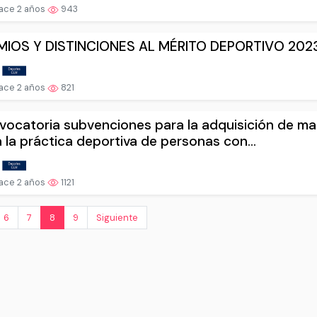
ace 2 años
943
MIOS Y DISTINCIONES AL MÉRITO DEPORTIVO 202
ace 2 años
821
ocatoria subvenciones para la adquisición de mat
 la práctica deportiva de personas con...
ace 2 años
1121
6
7
8
9
Siguiente