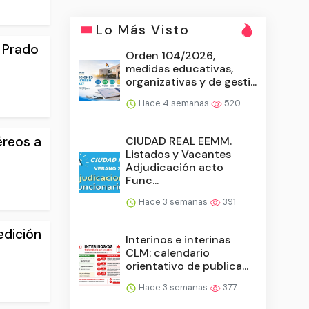
Lo Más Visto
 Prado
Orden 104/2026,
medidas educativas,
organizativas y de gesti...
Hace 4 semanas
520
éreos a
CIUDAD REAL EEMM.
Listados y Vacantes
Adjudicación acto
Func...
Hace 3 semanas
391
edición
Interinos e interinas
CLM: calendario
orientativo de publica...
Hace 3 semanas
377