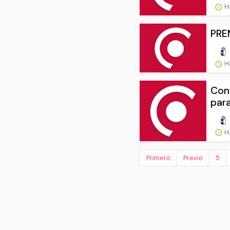
H
PRE
H
Conv
para
H
Primero
Previo
5