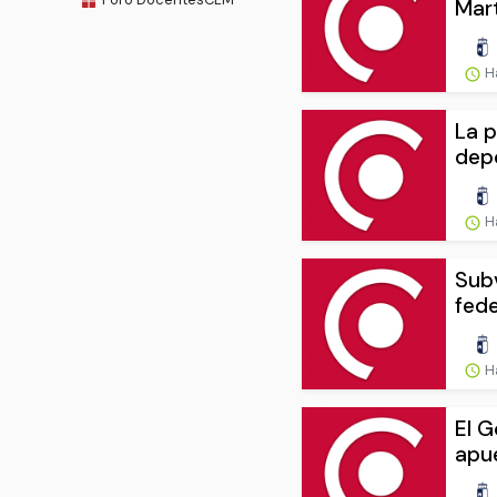
Mart
H
La 
depo
H
Subv
fed
H
El G
apue