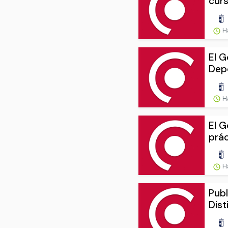
curs
H
El G
Depo
H
El G
prác
H
Publ
Dist