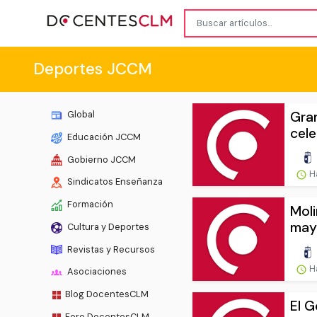
Deportes JCCM
Gran
Global
cele
Educación JCCM
Gobierno JCCM
H
Sindicatos Enseñanza
Formación
Moli
mayo
Cultura y Deportes
Revistas y Recursos
H
Asociaciones
Blog DocentesCLM
El G
Foro DocentesCLM