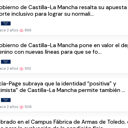
obierno de Castilla-La Mancha resalta su apuesta 
rte inclusivo para lograr su normali...
ace 2 años
866
obierno de Castilla-La Mancha pone en valor el d
nino con nuevas líneas para que se fo...
ace 2 años
992
ía-Page subraya que la identidad “positiva” y
imista” de Castilla-La Mancha permite también ...
ace 2 años
906
brado en el Campus Fábrica de Armas de Toledo, 