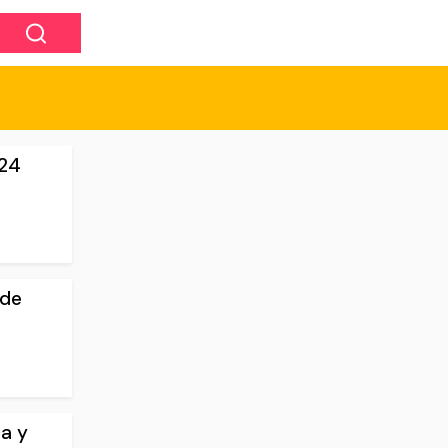
024
 de
a y