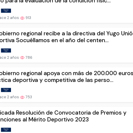
o para la evaluación de la condición físic...
ace 2 años
913
obierno regional recibe a la directiva del Yugo Uni
rtiva Socuéllamos en el año del centen...
ace 2 años
786
obierno regional apoya con más de 200.000 euros
tica deportiva y competitiva de las perso...
ace 2 años
753
icada Resolución de Convocatoria de Premios y
inciones al Mérito Deportivo 2023