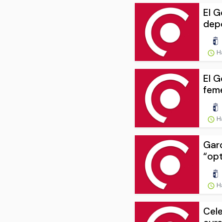
El G
depo
H
El G
feme
H
Garc
“opt
H
Cele