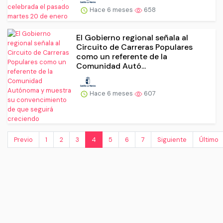
Hace 6 meses
658
El Gobierno regional señala al
Circuito de Carreras Populares
como un referente de la
Comunidad Autó...
Hace 6 meses
607
Previo
1
2
3
4
5
6
7
Siguiente
Último