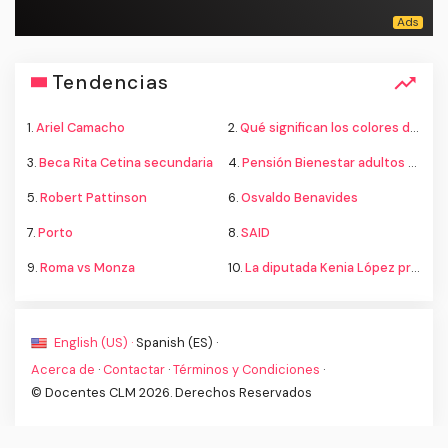
Tendencias
1.
Ariel Camacho
2.
Qué significan los colores de la bandera
3.
Beca Rita Cetina secundaria
4.
Pensión Bienestar adultos mayores
5.
Robert Pattinson
6.
Osvaldo Benavides
7.
Porto
8.
SAID
9.
Roma vs Monza
10.
La diputada Kenia López propone cambiar el nombre del país a México
English (US) ·
Spanish (ES) ·
Acerca de
·
Contactar
·
Términos y Condiciones
·
© Docentes CLM 2026. Derechos Reservados