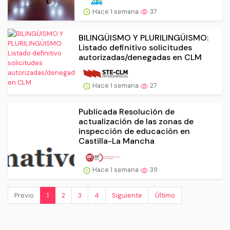
Hace 1 semana
37
BILINGÜISMO Y PLURILINGÜISMO:
Listado definitivo solicitudes
autorizadas/denegadas en CLM
Hace 1 semana
27
Publicada Resolución de
actualización de las zonas de
inspección de educación en
Castilla-La Mancha
Hace 1 semana
39
Previo
1
2
3
4
Siguiente
Último