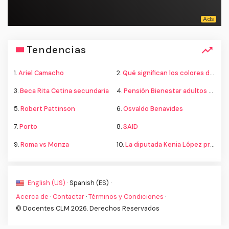
Tendencias
1.
Ariel Camacho
2.
Qué significan los colores de la bandera
3.
Beca Rita Cetina secundaria
4.
Pensión Bienestar adultos mayores
5.
Robert Pattinson
6.
Osvaldo Benavides
7.
Porto
8.
SAID
9.
Roma vs Monza
10.
La diputada Kenia López propone cambiar el nombre del país a México
English (US) ·
Spanish (ES) ·
Acerca de
·
Contactar
·
Términos y Condiciones
·
© Docentes CLM 2026. Derechos Reservados