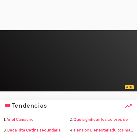
Tendencias
1.
Ariel Camacho
2.
Qué significan los colores de la bandera
3.
Beca Rita Cetina secundaria
4.
Pensión Bienestar adultos mayores