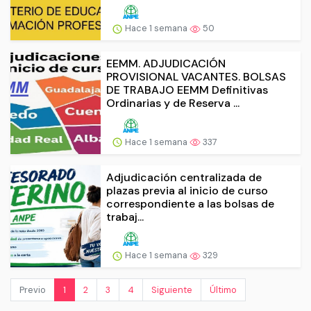
Hace 1 semana
50
EEMM. ADJUDICACIÓN
PROVISIONAL VACANTES. BOLSAS
DE TRABAJO EEMM Definitivas
Ordinarias y de Reserva ...
Hace 1 semana
337
Adjudicación centralizada de
plazas previa al inicio de curso
correspondiente a las bolsas de
trabaj...
Hace 1 semana
329
Previo
1
2
3
4
Siguiente
Último