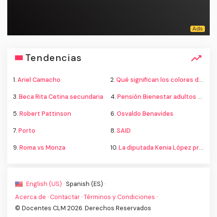
Tendencias
1.
Ariel Camacho
2.
Qué significan los colores de la bandera
3.
Beca Rita Cetina secundaria
4.
Pensión Bienestar adultos mayores
5.
Robert Pattinson
6.
Osvaldo Benavides
7.
Porto
8.
SAID
9.
Roma vs Monza
10.
La diputada Kenia López propone cambiar el nombre del país a México
English (US) ·
Spanish (ES) ·
Acerca de
·
Contactar
·
Términos y Condiciones
·
© Docentes CLM 2026. Derechos Reservados