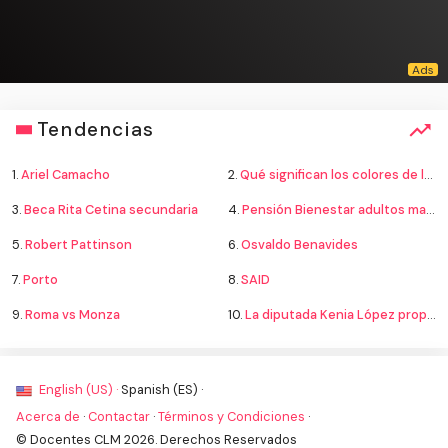
Tendencias
1.
Ariel Camacho
2.
Qué significan los colores de la bandera
3.
Beca Rita Cetina secundaria
4.
Pensión Bienestar adultos mayores
5.
Robert Pattinson
6.
Osvaldo Benavides
7.
Porto
8.
SAID
9.
Roma vs Monza
10.
La diputada Kenia López propone cambiar el nombre del país a México
English (US) ·
Spanish (ES) ·
Acerca de
·
Contactar
·
Términos y Condiciones
·
© Docentes CLM 2026. Derechos Reservados