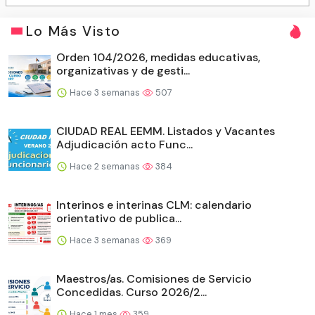
Lo Más Visto
Orden 104/2026, medidas educativas,
organizativas y de gesti...
Hace 3 semanas
507
CIUDAD REAL EEMM. Listados y Vacantes
Adjudicación acto Func...
Hace 2 semanas
384
Interinos e interinas CLM: calendario
orientativo de publica...
Hace 3 semanas
369
Maestros/as. Comisiones de Servicio
Concedidas. Curso 2026/2...
Hace 1 mes
359