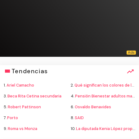
Tendencias
1.
Ariel Camacho
2.
Qué significan los colores de la bandera
3.
Beca Rita Cetina secundaria
4.
Pensión Bienestar adultos mayores
5.
Robert Pattinson
6.
Osvaldo Benavides
7.
Porto
8.
SAID
9.
Roma vs Monza
10.
La diputada Kenia López propone cambiar el nombre del país a México