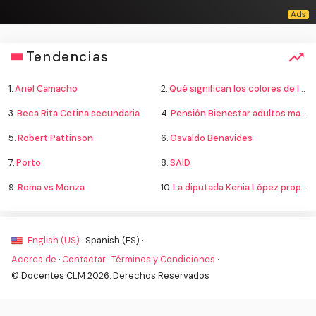
Tendencias
1.
Ariel Camacho
2.
Qué significan los colores de la bandera
3.
Beca Rita Cetina secundaria
4.
Pensión Bienestar adultos mayores
5.
Robert Pattinson
6.
Osvaldo Benavides
7.
Porto
8.
SAID
9.
Roma vs Monza
10.
La diputada Kenia López propone cambiar el nombre del país a México
English (US) ·
Spanish (ES) ·
Acerca de
·
Contactar
·
Términos y Condiciones
·
© Docentes CLM 2026. Derechos Reservados