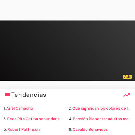
Tendencias
1.
Ariel Camacho
2.
Qué significan los colores de la bandera
3.
Beca Rita Cetina secundaria
4.
Pensión Bienestar adultos mayores
5.
Robert Pattinson
6.
Osvaldo Benavides