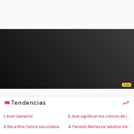
Tendencias
1.
Ariel Camacho
2.
Qué significan los colores de la bandera
3.
Beca Rita Cetina secundaria
4.
Pensión Bienestar adultos mayores