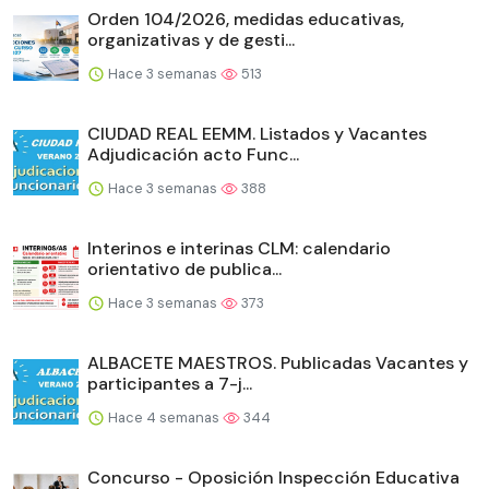
Orden 104/2026, medidas educativas,
organizativas y de gesti...
Hace 3 semanas
513
CIUDAD REAL EEMM. Listados y Vacantes
Adjudicación acto Func...
Hace 3 semanas
388
Interinos e interinas CLM: calendario
orientativo de publica...
Hace 3 semanas
373
ALBACETE MAESTROS. Publicadas Vacantes y
participantes a 7-j...
Hace 4 semanas
344
Concurso - Oposición Inspección Educativa