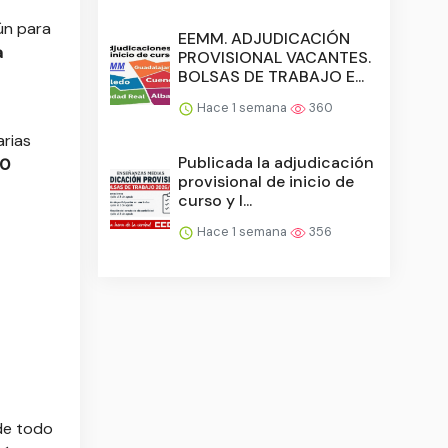
ún para
EEMM. ADJUDICACIÓN
a
PROVISIONAL VACANTES.
BOLSAS DE TRABAJO E...
Hace 1 semana
360
arias
Publicada la adjudicación
20
provisional de inicio de
curso y l...
Hace 1 semana
356
 de todo