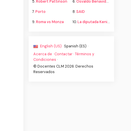
5.
Robert Pattinson
6.
Osvaldo Benavides
7.
Porto
8.
SAID
9.
Roma vs Monza
10.
La diputada Kenia López propone cambiar el nombre del país a México
English (US) ·
Spanish (ES) ·
Acerca de
·
Contactar
·
Términos y
Condiciones
·
© Docentes CLM 2026. Derechos
Reservados