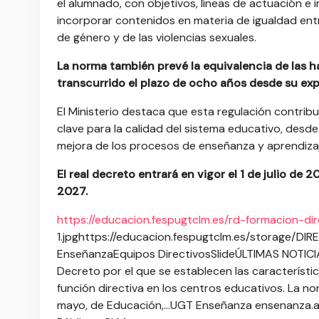
el alumnado, con objetivos, líneas de actuación e
incorporar contenidos en materia de igualdad entr
de género y de las violencias sexuales.
La norma también prevé la equivalencia de las h
transcurrido el plazo de ocho años desde su exp
El Ministerio destaca que esta regulación contribu
clave para la calidad del sistema educativo, desd
mejora de los procesos de enseñanza y aprendizaj
El real decreto entrará en vigor el 1 de julio de
2027.
https://educacion.fespugtclm.es/rd-formacion-dir
1.jpg
https://educacion.fespugtclm.es/storage/DI
Enseñanza
Equipos Directivos
Slide
ÚLTIMAS NOTICIA
Decreto por el que se establecen las característ
función directiva en los centros educativos. La no
mayo, de Educación,...
UGT Enseñanza
ensenanza.