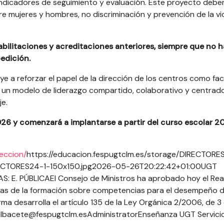
 indicadores de seguimiento y evaluación. Este proyecto debe
e mujeres y hombres, no discriminación y prevención de la vi
abilitaciones y acreditaciones anteriores, siempre que no 
edición.
ye a reforzar el papel de la dirección de los centros como fa
e un modelo de liderazgo compartido, colaborativo y centrado
e.
 2026 y comenzará a implantarse a partir del curso escolar 
eccion/
https://educacion.fespugtclm.es/storage/DIRECTORE
RECTORES24-1-150x150.jpg
2026-05-26T20:22:42+01:00
UGT
S: E. PÚBLICA
El Consejo de Ministros ha aprobado hoy el Rea
icas de la formación sobre competencias para el desempeño d
rma desarrolla el artículo 135 de la Ley Orgánica 2/2006, de 3
albacete@fespugtclm.es
Administrator
Enseñanza UGT Servici