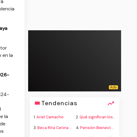
rá
olencia
haya
ctor
 en la
2026-
S24-
Tendencias
l
e la
1.
Ariel Camacho
2.
Qué significan los colores de la bandera
 de
3.
Beca Rita Cetina secundaria
4.
Pensión Bienestar adultos mayores
os