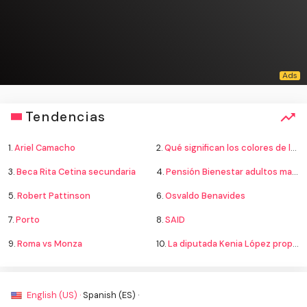
Tendencias
1.
Ariel Camacho
2.
Qué significan los colores de la bandera
3.
Beca Rita Cetina secundaria
4.
Pensión Bienestar adultos mayores
5.
Robert Pattinson
6.
Osvaldo Benavides
7.
Porto
8.
SAID
9.
Roma vs Monza
10.
La diputada Kenia López propone cambiar el nombre del país a México
English (US) ·
Spanish (ES) ·