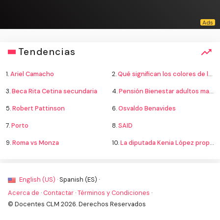
Tendencias
1.
Ariel Camacho
2.
Qué significan los colores de la bandera
3.
Beca Rita Cetina secundaria
4.
Pensión Bienestar adultos mayores
5.
Robert Pattinson
6.
Osvaldo Benavides
7.
Porto
8.
SAID
9.
Roma vs Monza
10.
La diputada Kenia López propone cambiar el nombre del país a México
English (US) ·
Spanish (ES) ·
Acerca de
·
Contactar
·
Términos y Condiciones
·
© Docentes CLM 2026. Derechos Reservados