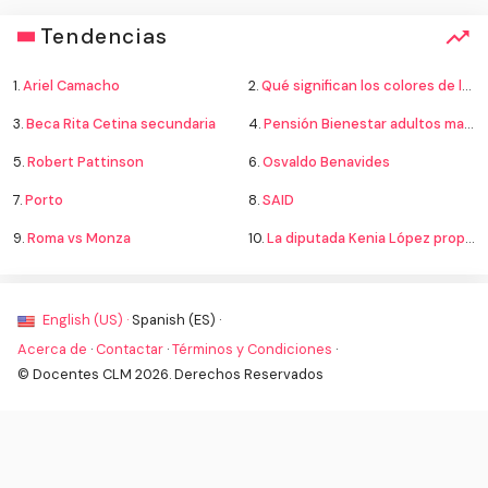
Tendencias
1.
Ariel Camacho
2.
Qué significan los colores de la bandera
3.
Beca Rita Cetina secundaria
4.
Pensión Bienestar adultos mayores
5.
Robert Pattinson
6.
Osvaldo Benavides
7.
Porto
8.
SAID
9.
Roma vs Monza
10.
La diputada Kenia López propone cambiar el nombre del país a México
English (US) ·
Spanish (ES) ·
Acerca de
·
Contactar
·
Términos y Condiciones
·
© Docentes CLM 2026. Derechos Reservados