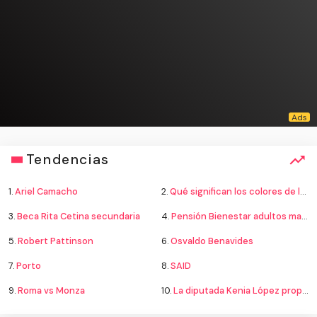
Tendencias
1.
Ariel Camacho
2.
Qué significan los colores de la bandera
3.
Beca Rita Cetina secundaria
4.
Pensión Bienestar adultos mayores
5.
Robert Pattinson
6.
Osvaldo Benavides
7.
Porto
8.
SAID
9.
Roma vs Monza
10.
La diputada Kenia López propone cambiar el nombre del país a México