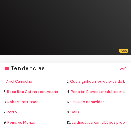
Tendencias
1.
Ariel Camacho
2.
Qué significan los colores de la bandera
3.
Beca Rita Cetina secundaria
4.
Pensión Bienestar adultos mayores
5.
Robert Pattinson
6.
Osvaldo Benavides
7.
Porto
8.
SAID
9.
Roma vs Monza
10.
La diputada Kenia López propone cambiar el nombre del país a México