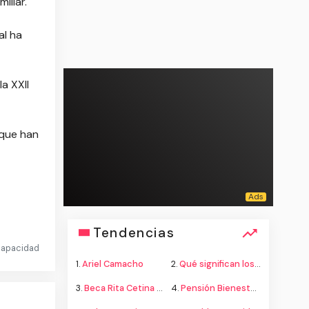
illar.
al ha
a XXII
 que han
Tendencias
scapacidad
1.
Ariel Camacho
2.
Qué significan los colores de la bandera
3.
Beca Rita Cetina secundaria
4.
Pensión Bienestar adultos mayores