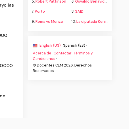
5.
Robert Pattinson
6.
Osvaldo Benavides
ayo las
7.
Porto
8.
SAID
9.
Roma vs Monza
10.
La diputada Kenia López propone cambiar el nombre del país a México
.000
English (US) ·
Spanish (ES) ·
Acerca de
·
Contactar
·
Términos y
Condiciones
·
00.000
© Docentes CLM 2026. Derechos
Reservados
 de