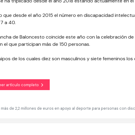
ha triplicado desde el año 2018 estando actualmente en el m
do que desde el año 2015 el número en discapacidad intelectu
7 a 40.
ncha de Baloncesto coincide este año con la celebración de l
 el que participan más de 150 personas.
uipos de los cuales diez son masculinos y siete femeninos los
eer artículo completo
s más de 2,2 millones de euros en apoyo al deporte para personas con di