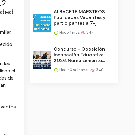
,2
idad
ALBACETE MAESTROS.
Publicadas Vacantes y
participantes a 7-j...
illar.
Hace 1 mes
344
recido
Concurso - Oposición
Inspección Educativa
2026. Nombramiento...
n los
Hace 3 semanas
340
icho el
des de
uan
 eventos