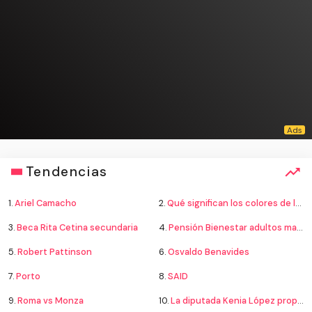
Tendencias
1.
Ariel Camacho
2.
Qué significan los colores de la bandera
3.
Beca Rita Cetina secundaria
4.
Pensión Bienestar adultos mayores
5.
Robert Pattinson
6.
Osvaldo Benavides
7.
Porto
8.
SAID
9.
Roma vs Monza
10.
La diputada Kenia López propone cambiar el nombre del país a México