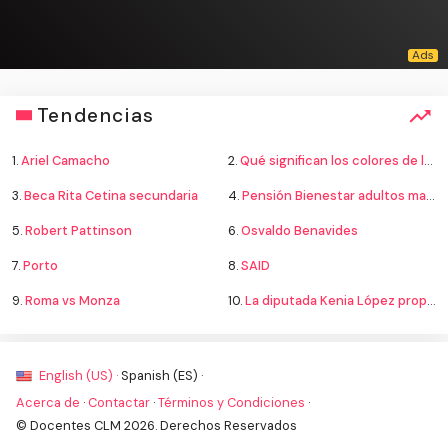
Tendencias
1.
Ariel Camacho
2.
Qué significan los colores de la bandera
3.
Beca Rita Cetina secundaria
4.
Pensión Bienestar adultos mayores
5.
Robert Pattinson
6.
Osvaldo Benavides
7.
Porto
8.
SAID
9.
Roma vs Monza
10.
La diputada Kenia López propone cambiar el nombre del país a México
English (US) ·
Spanish (ES) ·
Acerca de
·
Contactar
·
Términos y Condiciones
·
© Docentes CLM 2026. Derechos Reservados