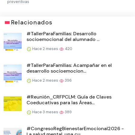
preventivas
Relacionados
#TallerParaFamilias: Desarrollo
socioemocional del alumnado ...
Hace 2 meses
420
#TallerParaFamilias: Acampañar en el
desarrollo socioemocion...
Hace 2 meses
396
#Reunión_CRFPCLM: Guía de Claves
Coeducativas para las Áreas...
Hace 3 meses
389
#CongresoRegBienestarEmocional2026 -
La salud mental, una cu...