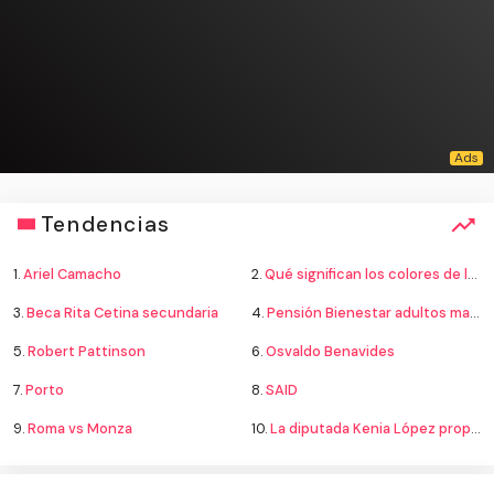
Tendencias
1.
Ariel Camacho
2.
Qué significan los colores de la bandera
3.
Beca Rita Cetina secundaria
4.
Pensión Bienestar adultos mayores
5.
Robert Pattinson
6.
Osvaldo Benavides
7.
Porto
8.
SAID
9.
Roma vs Monza
10.
La diputada Kenia López propone cambiar el nombre del país a México