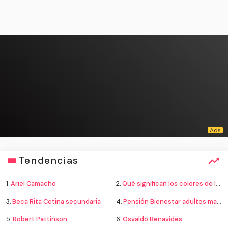
Tendencias
1.
Ariel Camacho
2.
Qué significan los colores de la bandera
3.
Beca Rita Cetina secundaria
4.
Pensión Bienestar adultos mayores
5.
Robert Pattinson
6.
Osvaldo Benavides