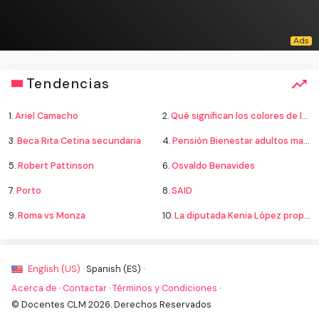
Tendencias
1.
Ariel Camacho
2.
Qué significan los colores de la bandera
3.
Beca Rita Cetina secundaria
4.
Pensión Bienestar adultos mayores
5.
Robert Pattinson
6.
Osvaldo Benavides
7.
Porto
8.
SAID
9.
Roma vs Monza
10.
La diputada Kenia López propone cambiar el nombre del país a México
English (US) ·
Spanish (ES) ·
Acerca de
·
Contactar
·
Términos y Condiciones
·
© Docentes CLM 2026. Derechos Reservados