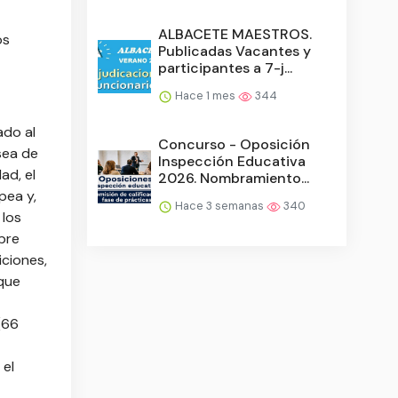
ALBACETE MAESTROS.
os
Publicadas Vacantes y
participantes a 7-j...
Hace 1 mes
344
ado al
Concurso - Oposición
sea de
Inspección Educativa
ad, el
2026. Nombramiento...
pea y,
Hace 3 semanas
340
 los
ibre
ciones,
que
(66
 el