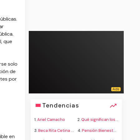
úblicas.
ar
blica.
l, que
rse solo
ción de
ntes por
Tendencias
1.
Ariel Camacho
2.
Qué significan los colores de la bandera
3.
Beca Rita Cetina secundaria
4.
Pensión Bienestar adultos mayores
ible en