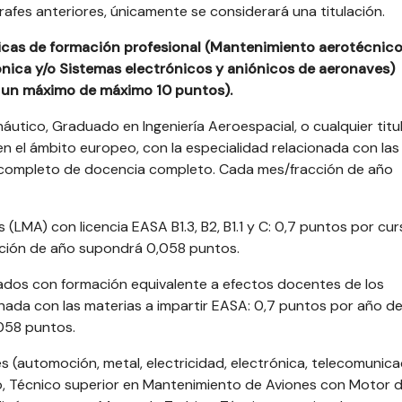
afes anteriores, únicamente se considerará una titulación.
icas de formación profesional (Mantenimiento aerotécnico
ónica y/o Sistemas electrónicos y aniónicos de aeronaves)
a un máximo de máximo 10 puntos).
náutico, Graduado en Ingeniería Aeroespacial, o cualquier titu
en el ámbito europeo, con la especialidad relacionada con las
o completo de docencia completo. Cada mes/fracción de año
 (LMA) con licencia EASA B1.3, B2, B1.1 y C: 0,7 puntos por cu
ción de año supondrá 0,058 puntos.
nciados con formación equivalente a efectos docentes de los
ada con las materias a impartir EASA: 0,7 puntos por año d
058 puntos.
les (automoción, metal, electricidad, electrónica, telecomunica
, Técnico superior en Mantenimiento de Aviones con Motor 