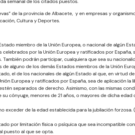
nada semanal de los citados puestos.
vas” de la provincia de Albacete, y en empresas y organism
cación, Cultura y Deportes.
 Estado miembro de la Unión Europea, o nacional de algún Est
es celebrados por la Unión Europea y ratificados por España, 
es. También podrán participar, cualquiera que sea su nacionalid
es de alguno de los demás Estados miembros de la Unión Euro
do, el de los nacionales de algún Estado al que, en virtud de
nión Europea y ratificados por España, sea de aplicación la l
 estén separados de derecho. Asimismo, con las mismas condi
de su cónyuge, menores de 21 años, o mayores de dicha edad 
o exceder de la edad establecida para la jubilación forzosa. 
do por limitación física o psíquica que sea incompatible con
 puesto al que se opta.