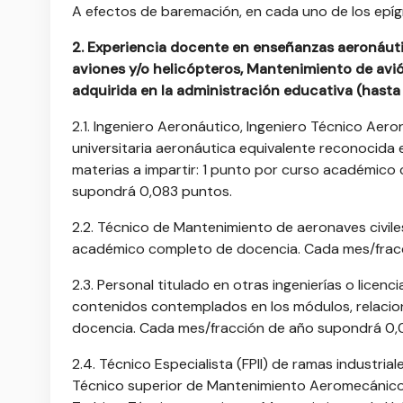
A efectos de baremación, en cada uno de los epígr
2. Experiencia docente en enseñanzas aeronáut
aviones y/o helicópteros, Mantenimiento de avi
adquirida en la administración educativa (hast
2.1. Ingeniero Aeronáutico, Ingeniero Técnico Aero
universitaria aeronáutica equivalente reconocida 
materias a impartir: 1 punto por curso académic
supondrá 0,083 puntos.
2.2. Técnico de Mantenimiento de aeronaves civiles
académico completo de docencia. Cada mes/frac
2.3. Personal titulado en otras ingenierías o lice
contenidos contemplados en los módulos, relacion
docencia. Cada mes/fracción de año supondrá 0,
2.4. Técnico Especialista (FPII) de ramas industria
Técnico superior de Mantenimiento Aeromecánico