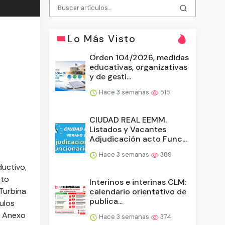
Lo Más Visto
Orden 104/2026, medidas
educativas, organizativas
y de gesti...
Hace 3 semanas
515
CIUDAD REAL EEMM.
Listados y Vacantes
Adjudicación acto Func...
Hace 3 semanas
389
ductivo,
nto
Interinos e interinas CLM:
Turbina
calendario orientativo de
publica...
ulos
l Anexo
Hace 3 semanas
374