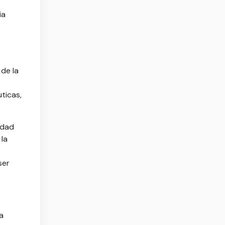
ia
de la
ticas,
idad
la
ser
a