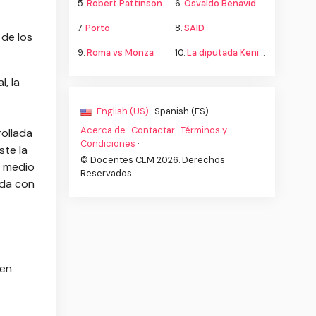
5.
Robert Pattinson
6.
Osvaldo Benavides
7.
Porto
8.
SAID
 de los
9.
Roma vs Monza
10.
La diputada Kenia López propone cambiar el nombre del país a México
, la
English (US) ·
Spanish (ES) ·
Acerca de
·
Contactar
·
Términos y
rollada
Condiciones
·
ste la
© Docentes CLM 2026. Derechos
o medio
Reservados
ada con
 en