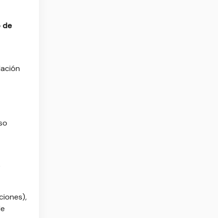
 de
lación
rso
e
ciones),
de