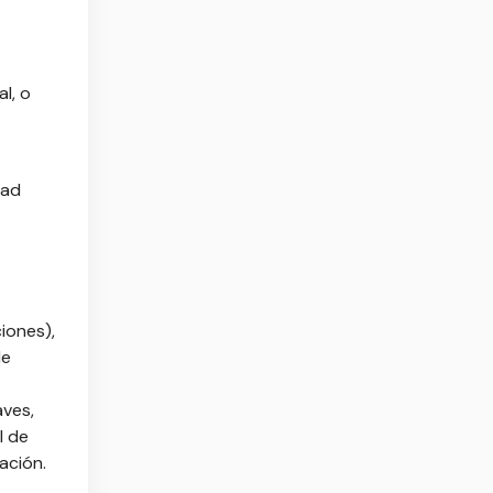
l, o
dad
ciones),
de
aves,
l de
ación.