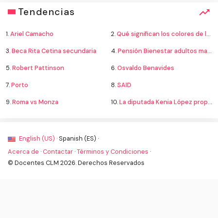
Tendencias
1.
Ariel Camacho
2.
Qué significan los colores de la bandera
3.
Beca Rita Cetina secundaria
4.
Pensión Bienestar adultos mayores
5.
Robert Pattinson
6.
Osvaldo Benavides
7.
Porto
8.
SAID
9.
Roma vs Monza
10.
La diputada Kenia López propone cambiar el nombre del país a México
English (US) ·
Spanish (ES) ·
Acerca de
·
Contactar
·
Términos y Condiciones
·
© Docentes CLM 2026. Derechos Reservados