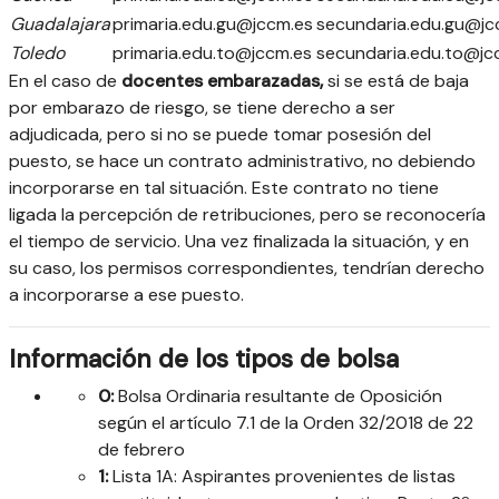
Guadalajara
primaria.edu.gu@jccm.es
secundaria.edu.gu@jc
Toledo
primaria.edu.to@jccm.es
secundaria.edu.to@jc
En el caso de
docentes embarazadas,
si se está de baja
por embarazo de riesgo, se tiene derecho a ser
adjudicada, pero si no se puede tomar posesión del
puesto, se hace un contrato administrativo, no debiendo
incorporarse en tal situación. Este contrato no tiene
ligada la percepción de retribuciones, pero se reconocería
el tiempo de servicio. Una vez finalizada la situación, y en
su caso, los permisos correspondientes, tendrían derecho
a incorporarse a ese puesto.
Información de los tipos de bolsa
0:
Bolsa Ordinaria resultante de Oposición
según el artículo 7.1 de la Orden 32/2018 de 22
de febrero
1:
Lista 1A: Aspirantes provenientes de listas