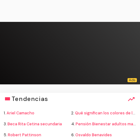
Tendencias
1.
Ariel Camacho
2.
Qué significan los colores de la bandera
3.
Beca Rita Cetina secundaria
4.
Pensión Bienestar adultos mayores
5.
Robert Pattinson
6.
Osvaldo Benavides