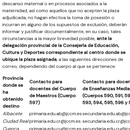
descanso maternal o en procesos asociados a la
maternidad, así como aquellos que no acepten la plaza
adjudicada, no hagan efectiva la toma de posesión o
incurran en alguno de los supuestos de exclusión, deberán
informar y justificar documentalmente, en su caso, tales
circunstancias a la mayor brevedad posible,
ante la
delegación provincial de la Consejería de Educación,
Cultura y Deportes correspondiente al centro donde se
ubique la plaza asignada
, a las siguientes direcciones de
correo, dependiendo del cuerpo al que se pertenece:
Provincia
Contacto para
Contacto para doce
donde se
docentes del Cuerpo
de Enseñanzas Media
ha
de Maestros (Cuerpo
(Cuerpos 590, 591, 59
obtenido
597)
593, 594, 595, 596 y 
destino
Albacete
primaria.edu.ab@jccm.es
secundaria.edu.ab@jc
Ciudad Real
primaria.edu.cr@jccm.es
secundaria.edu.cr@jc
Cuenca
primaria.edu.cu@jccm.es
secundaria.edu.cu@jc