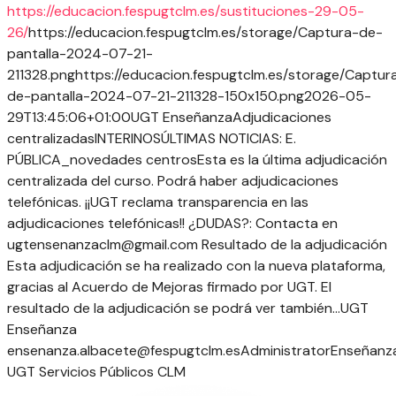
https://educacion.fespugtclm.es/sustituciones-29-05-
26/
https://educacion.fespugtclm.es/storage/Captura-de-
pantalla-2024-07-21-
211328.png
https://educacion.fespugtclm.es/storage/Captur
de-pantalla-2024-07-21-211328-150x150.png
2026-05-
29T13:45:06+01:00
UGT Enseñanza
Adjudicaciones
centralizadas
INTERINOS
ÚLTIMAS NOTICIAS: E.
PÚBLICA
_novedades centros
Esta es la última adjudicación
centralizada del curso. Podrá haber adjudicaciones
telefónicas. ¡¡UGT reclama transparencia en las
adjudicaciones telefónicas!! ¿DUDAS?: Contacta en
ugtensenanzaclm@gmail.com Resultado de la adjudicación
Esta adjudicación se ha realizado con la nueva plataforma,
gracias al Acuerdo de Mejoras firmado por UGT. El
resultado de la adjudicación se podrá ver también...
UGT
Enseñanza
ensenanza.albacete@fespugtclm.es
Administrator
Enseñanz
UGT Servicios Públicos CLM