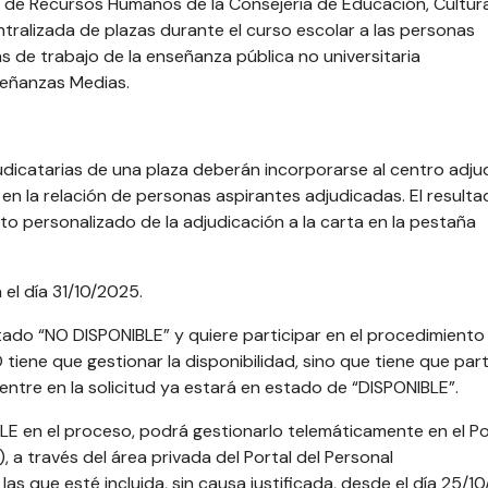
l de Recursos Humanos de la Consejería de Educación, Cultur
ntralizada de plazas durante el curso escolar a las personas
as de trabajo de la enseñanza pública no universitaria
señanzas Medias.
dicatarias de una plaza deberán incorporarse al centro adj
 en la relación de personas aspirantes adjudicadas. El resulta
to personalizado de la adjudicación a la carta en la pestaña
 el día 31/10/2025.
stado “NO DISPONIBLE” y quiere participar en el procedimiento
 tiene que gestionar la disponibilidad, sino que tiene que part
ntre en la solicitud ya estará en estado de “DISPONIBLE”.
BLE en el proceso, podrá gestionarlo telemáticamente en el Po
), a través del área privada del Portal del Personal
s que esté incluida, sin causa justificada, desde el día 25/1