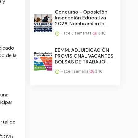
a y
Concurso - Oposición
Inspección Educativa
2026. Nombramiento...
Hace 3 semanas
346
udicado
EEMM. ADJUIDICACIÓN
do de la
PROVISIONAL VACANTES.
BOLSAS DE TRABAJO ...
Hace 1 semana
346
 una
icipar
rtal de
0/2025