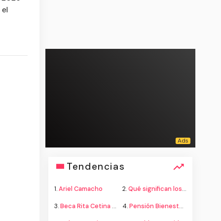
 el
Tendencias
1.
Ariel Camacho
2.
Qué significan los colores de la bandera
3.
Beca Rita Cetina secundaria
4.
Pensión Bienestar adultos mayores