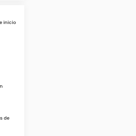
e inicio
ón
s de