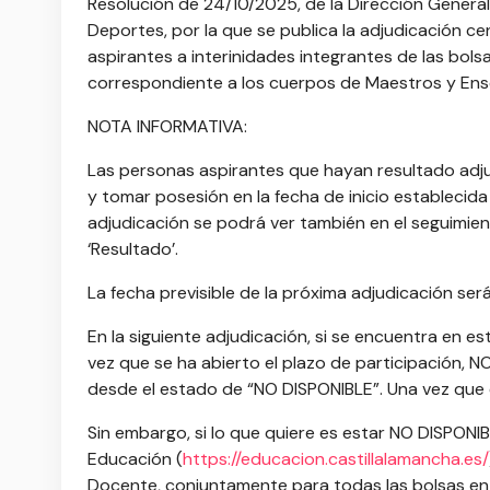
Resolución de 24/10/2025, de la Dirección Genera
Deportes, por la que se publica la adjudicación ce
aspirantes a interinidades integrantes de las bols
correspondiente a los cuerpos de Maestros y En
NOTA INFORMATIVA:
Las personas aspirantes que hayan resultado adju
y tomar posesión en la fecha de inicio establecida
adjudicación se podrá ver también en el seguimien
‘Resultado’.
La fecha previsible de la próxima adjudicación será
En la siguiente adjudicación, si se encuentra en e
vez que se ha abierto el plazo de participación, NO
desde el estado de “NO DISPONIBLE”. Una vez que e
Sin embargo, si lo que quiere es estar NO DISPONI
Educación (
https://educacion.castillalamancha.es/
Docente, conjuntamente para todas las bolsas en la