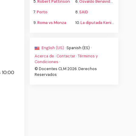
5.
Robert Pattinson
6.
Osvaldo Benavides
7.
Porto
8.
SAID
9.
Roma vs Monza
10.
La diputada Kenia López propone cambiar el nombre del país a México
English (US) ·
Spanish (ES) ·
Acerca de
·
Contactar
·
Términos y
Condiciones
·
© Docentes CLM 2026. Derechos
s 10:00
Reservados