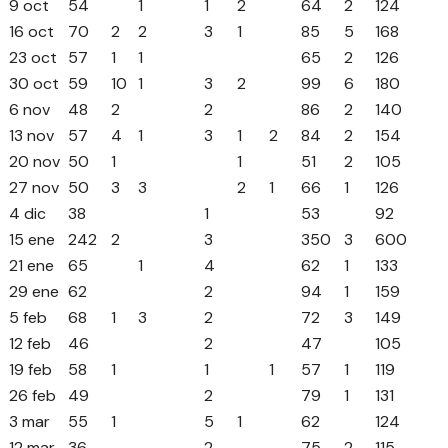
9 oct
54
1
1
2
64
2
124
16 oct
70
2
2
3
1
85
5
168
23 oct
57
1
1
65
2
126
30 oct
59
10
1
3
2
99
6
180
6 nov
48
2
2
86
2
140
13 nov
57
4
1
3
1
2
84
2
154
20 nov
50
1
1
51
2
105
27 nov
50
3
3
2
1
66
1
126
4 dic
38
1
53
92
15 ene
242
2
3
350
3
600
21 ene
65
1
4
62
1
133
29 ene
62
2
94
1
159
5 feb
68
1
3
2
72
3
149
12 feb
46
2
47
105
19 feb
58
1
1
1
57
1
119
26 feb
49
2
79
1
131
3 mar
55
1
5
1
62
124
12 mar
36
2
75
2
115