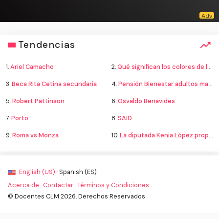
Tendencias
1.
Ariel Camacho
2.
Qué significan los colores de la bandera
3.
Beca Rita Cetina secundaria
4.
Pensión Bienestar adultos mayores
5.
Robert Pattinson
6.
Osvaldo Benavides
7.
Porto
8.
SAID
9.
Roma vs Monza
10.
La diputada Kenia López propone cambiar el nombre del país a México
English (US) ·
Spanish (ES) ·
Acerca de
·
Contactar
·
Términos y Condiciones
·
© Docentes CLM 2026. Derechos Reservados