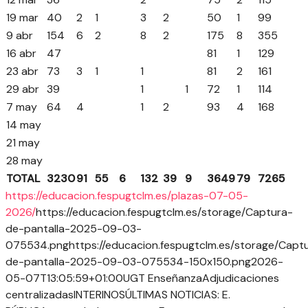
19 mar
40
2
1
3
2
50
1
99
9 abr
154
6
2
8
2
175
8
355
16 abr
47
81
1
129
23 abr
73
3
1
1
81
2
161
29 abr
39
1
1
72
1
114
7 may
64
4
1
2
93
4
168
14 may
21 may
28 may
TOTAL
3230
91
55
6
132
39
9
3649
79
7265
https://educacion.fespugtclm.es/plazas-07-05-
2026/
https://educacion.fespugtclm.es/storage/Captura-
de-pantalla-2025-09-03-
075534.png
https://educacion.fespugtclm.es/storage/Capt
de-pantalla-2025-09-03-075534-150x150.png
2026-
05-07T13:05:59+01:00
UGT Enseñanza
Adjudicaciones
centralizadas
INTERINOS
ÚLTIMAS NOTICIAS: E.