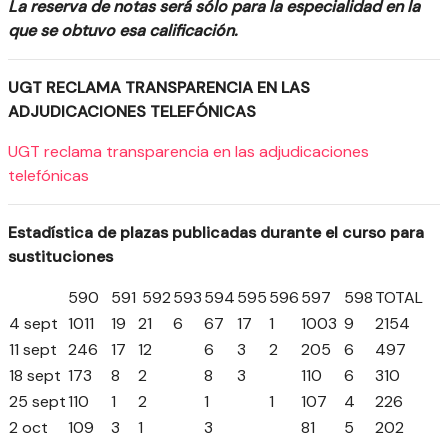
La reserva de notas será sólo para la especialidad en la
que se obtuvo esa calificación.
UGT RECLAMA TRANSPARENCIA EN LAS
ADJUDICACIONES TELEFÓNICAS
UGT reclama transparencia en las adjudicaciones
telefónicas
Estadística de plazas publicadas durante el curso para
sustituciones
590
591
592
593
594
595
596
597
598
TOTAL
4 sept
1011
19
21
6
67
17
1
1003
9
2154
11 sept
246
17
12
6
3
2
205
6
497
18 sept
173
8
2
8
3
110
6
310
25 sept
110
1
2
1
1
107
4
226
2 oct
109
3
1
3
81
5
202