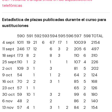
telefónicas
Estadística de plazas publicadas durante el curso para
sustituciones
590
591
592
593
594
595
596
597
598
TOTAL
4 sept
1011
19
21
6
67
17
1
1003
9
2154
11 sept
246
17
12
6
3
2
205
6
497
18 sept
173
8
2
8
3
110
6
310
25 sept
110
1
2
1
1
107
4
226
2 oct
109
3
1
3
81
5
202
9 oct
54
1
1
2
64
2
124
16 oct
70
2
2
3
1
85
5
168
23 oct
57
1
1
65
2
126
30 oct
59
10
1
3
2
99
6
180
6 nov
48
2
2
86
2
140
13 nov
57
4
1
3
1
2
84
2
154