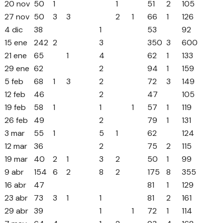
20 nov
50
1
1
51
2
105
27 nov
50
3
3
2
1
66
1
126
4 dic
38
1
53
92
15 ene
242
2
3
350
3
600
21 ene
65
1
4
62
1
133
29 ene
62
2
94
1
159
5 feb
68
1
3
2
72
3
149
12 feb
46
2
47
105
19 feb
58
1
1
1
57
1
119
26 feb
49
2
79
1
131
3 mar
55
1
5
1
62
124
12 mar
36
2
75
2
115
19 mar
40
2
1
3
2
50
1
99
9 abr
154
6
2
8
2
175
8
355
16 abr
47
81
1
129
23 abr
73
3
1
1
81
2
161
29 abr
39
1
1
72
1
114