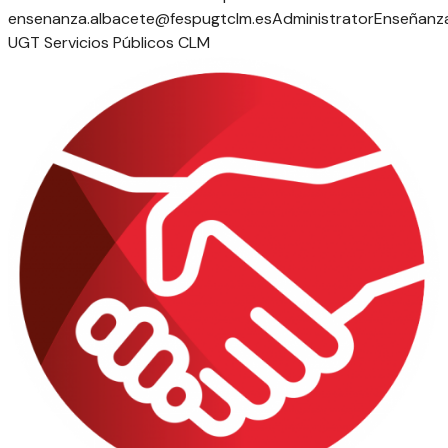
ensenanza.albacete@fespugtclm.es
Administrator
Enseñanz
UGT Servicios Públicos CLM