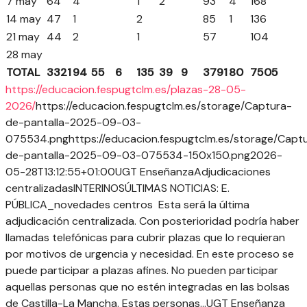
7 may
64
4
1
2
93
4
168
14 may
47
1
2
85
1
136
21 may
44
2
1
57
104
28 may
TOTAL
3321
94
55
6
135
39
9
3791
80
7505
https://educacion.fespugtclm.es/plazas-28-05-
2026/
https://educacion.fespugtclm.es/storage/Captura-
de-pantalla-2025-09-03-
075534.png
https://educacion.fespugtclm.es/storage/Capt
de-pantalla-2025-09-03-075534-150x150.png
2026-
05-28T13:12:55+01:00
UGT Enseñanza
Adjudicaciones
centralizadas
INTERINOS
ÚLTIMAS NOTICIAS: E.
PÚBLICA
_novedades centros
Esta será la última
adjudicación centralizada. Con posterioridad podría haber
llamadas telefónicas para cubrir plazas que lo requieran
por motivos de urgencia y necesidad. En este proceso se
puede participar a plazas afines. No pueden participar
aquellas personas que no estén integradas en las bolsas
de Castilla-La Mancha. Estas personas...
UGT Enseñanza