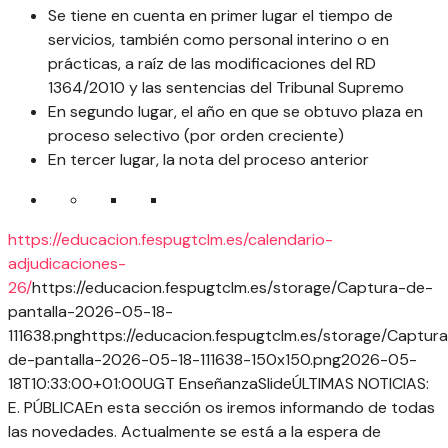
Se tiene en cuenta en primer lugar el tiempo de
servicios, también como personal interino o en
prácticas, a raíz de las modificaciones del RD
1364/2010 y las sentencias del Tribunal Supremo
En segundo lugar, el año en que se obtuvo plaza en
proceso selectivo (por orden creciente)
En tercer lugar, la nota del proceso anterior
https://educacion.fespugtclm.es/calendario-
adjudicaciones-
26/
https://educacion.fespugtclm.es/storage/Captura-de-
pantalla-2026-05-18-
111638.png
https://educacion.fespugtclm.es/storage/Captur
de-pantalla-2026-05-18-111638-150x150.png
2026-05-
18T10:33:00+01:00
UGT Enseñanza
Slide
ÚLTIMAS NOTICIAS:
E. PÚBLICA
En esta sección os iremos informando de todas
las novedades. Actualmente se está a la espera de