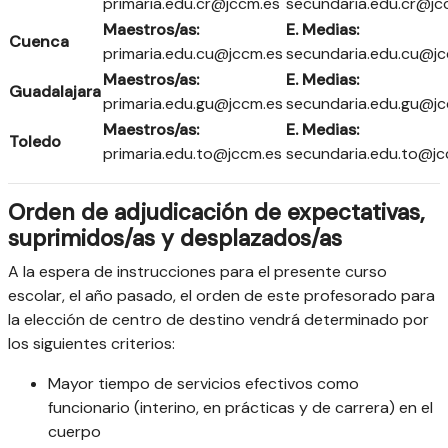
primaria.edu.cr@jccm.es
secundaria.edu.cr@jc
Maestros/as:
E. Medias:
Cuenca
primaria.edu.cu@jccm.es
secundaria.edu.cu@jc
Maestros/as:
E. Medias:
Guadalajara
primaria.edu.gu@jccm.es
secundaria.edu.gu@jc
Maestros/as:
E. Medias:
Toledo
primaria.edu.to@jccm.es
secundaria.edu.to@jc
Orden de adjudicación de expectativas,
suprimidos/as y desplazados/as
A la espera de instrucciones para el presente curso
escolar, el año pasado, el orden de este profesorado para
la elección de centro de destino vendrá determinado por
los siguientes criterios:
Mayor tiempo de servicios efectivos como
funcionario (interino, en prácticas y de carrera) en el
cuerpo