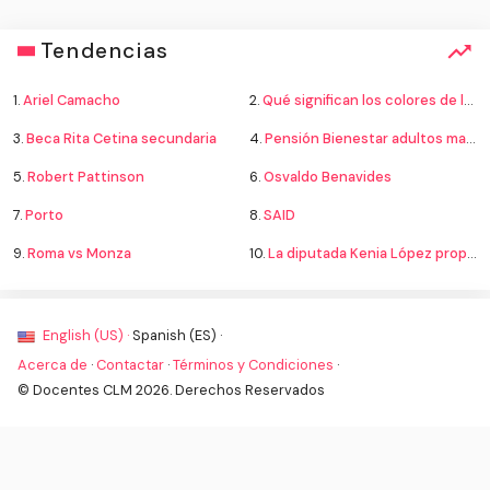
Tendencias
1.
Ariel Camacho
2.
Qué significan los colores de la bandera
3.
Beca Rita Cetina secundaria
4.
Pensión Bienestar adultos mayores
5.
Robert Pattinson
6.
Osvaldo Benavides
7.
Porto
8.
SAID
9.
Roma vs Monza
10.
La diputada Kenia López propone cambiar el nombre del país a México
English (US) ·
Spanish (ES) ·
Acerca de
·
Contactar
·
Términos y Condiciones
·
© Docentes CLM 2026. Derechos Reservados