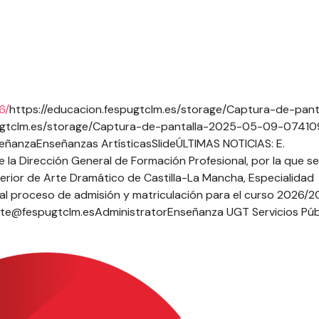
6/
https://educacion.fespugtclm.es/storage/Captura-de-pant
pugtclm.es/storage/Captura-de-pantalla-2025-05-09-07410
eñanza
Enseñanzas Artísticas
Slide
ÚLTIMAS NOTICIAS: E.
 la Dirección General de Formación Profesional, por la que se
erior de Arte Dramático de Castilla-La Mancha, Especialidad
as al proceso de admisión y matriculación para el curso 2026/
ete@fespugtclm.es
Administrator
Enseñanza UGT Servicios Púb