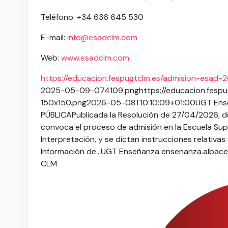
Teléfono: +34 636 645 530
E-mail:
info@esadclm.com
Web:
www.esadclm.com
https://educacion.fespugtclm.es/admision-esad-2
2025-05-09-074109.png
https://educacion.fes
150x150.png
2026-05-08T10:10:09+01:00
UGT Ens
PÚBLICA
Publicada la Resolución de 27/04/2026, de
convoca el proceso de admisión en la Escuela Sup
Interpretación, y se dictan instrucciones relativ
Información de...
UGT Enseñanza
ensenanza.albac
CLM