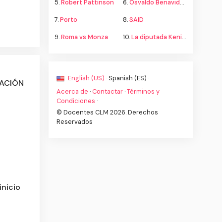
5.
Robert Pattinson
6.
Osvaldo Benavides
7.
Porto
8.
SAID
9.
Roma vs Monza
10.
La diputada Kenia López propone cambiar el nombre del país a México
English (US) ·
Spanish (ES) ·
CACIÓN
Acerca de
·
Contactar
·
Términos y
Condiciones
·
© Docentes CLM 2026. Derechos
Reservados
inicio