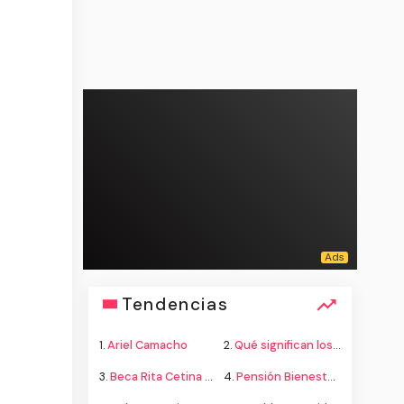
Tendencias
1.
Ariel Camacho
2.
Qué significan los colores de la bandera
3.
Beca Rita Cetina secundaria
4.
Pensión Bienestar adultos mayores