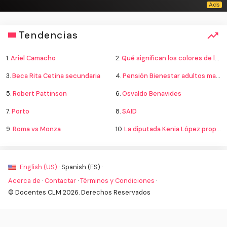
Tendencias
1.
Ariel Camacho
2.
Qué significan los colores de la bandera
3.
Beca Rita Cetina secundaria
4.
Pensión Bienestar adultos mayores
5.
Robert Pattinson
6.
Osvaldo Benavides
7.
Porto
8.
SAID
9.
Roma vs Monza
10.
La diputada Kenia López propone cambiar el nombre del país a México
English (US) ·
Spanish (ES) ·
Acerca de
·
Contactar
·
Términos y Condiciones
·
© Docentes CLM 2026. Derechos Reservados