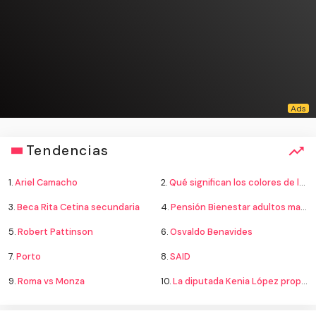
Tendencias
1.
Ariel Camacho
2.
Qué significan los colores de la bandera
3.
Beca Rita Cetina secundaria
4.
Pensión Bienestar adultos mayores
5.
Robert Pattinson
6.
Osvaldo Benavides
7.
Porto
8.
SAID
9.
Roma vs Monza
10.
La diputada Kenia López propone cambiar el nombre del país a México