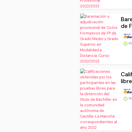
Bare
de F
H
Cali
libr
H