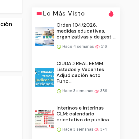
Lo Más Visto
ación
Orden 104/2026,
medidas educativas,
organizativas y de gesti...
Hace 4 semanas
516
CIUDAD REAL EEMM.
Listados y Vacantes
Adjudicación acto
Func...
Hace 3 semanas
389
Interinos e interinas
CLM: calendario
orientativo de publica...
Hace 3 semanas
374