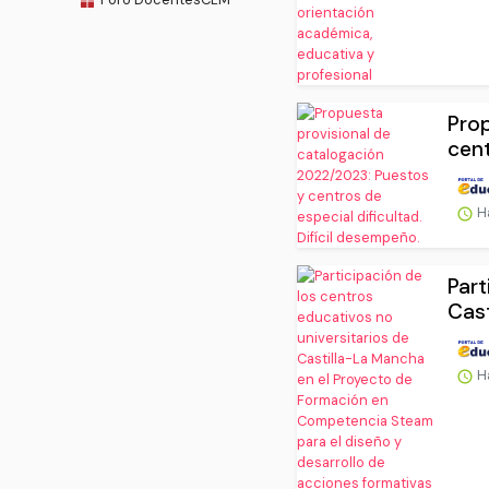
Prop
cent
H
Part
Cast
H