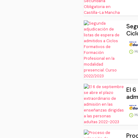
Segu
Cicl
H
El 6
admi
H
Proc