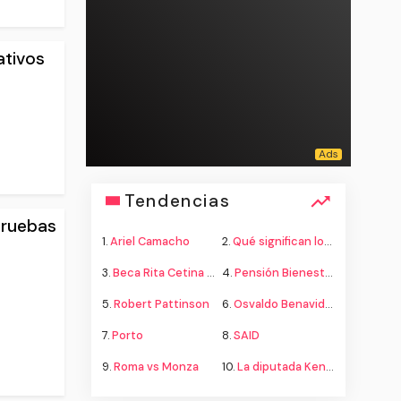
ativos
Tendencias
pruebas
1.
Ariel Camacho
2.
Qué significan los colores de la bandera
3.
Beca Rita Cetina secundaria
4.
Pensión Bienestar adultos mayores
5.
Robert Pattinson
6.
Osvaldo Benavides
7.
Porto
8.
SAID
9.
Roma vs Monza
10.
La diputada Kenia López propone cambiar el nombre del país a México