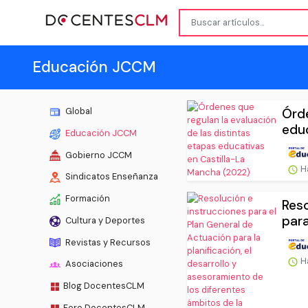
Educación JCCM
Órde
Global
educ
Educación JCCM
Gobierno JCCM
H
Sindicatos Enseñanza
Formación
Reso
para
Cultura y Deportes
Revistas y Recursos
H
Asociaciones
Blog DocentesCLM
Foro DocentesCLM