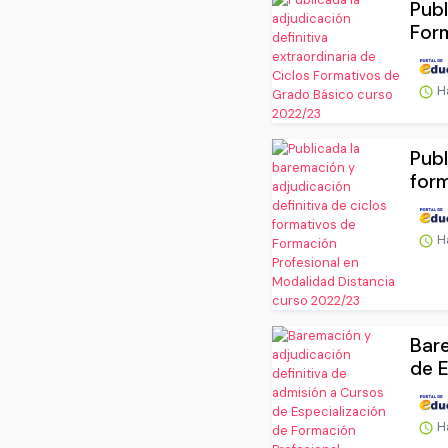
Publ
Form
H
Publ
form
H
Bare
de E
H