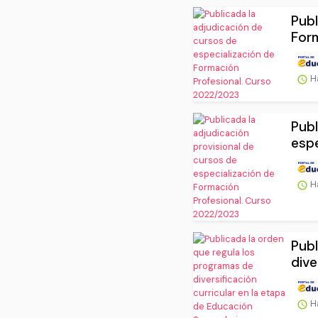
Publ
For
H
Publ
espe
H
Publ
dive
H