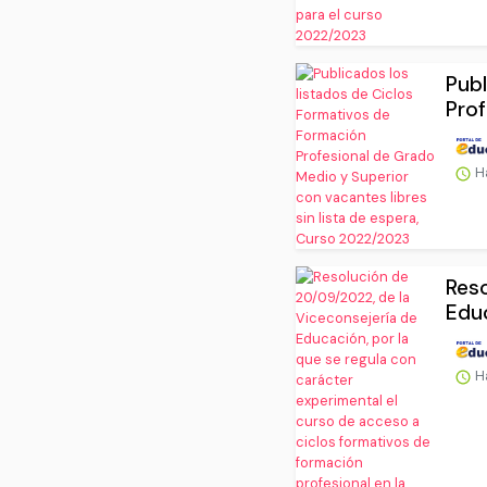
Publ
Prof
H
Reso
Educ
H