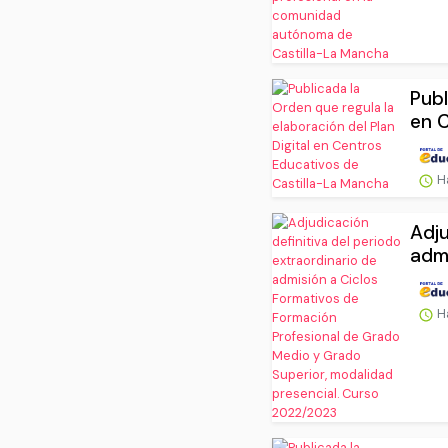
Publ
en C
H
Adju
admi
H