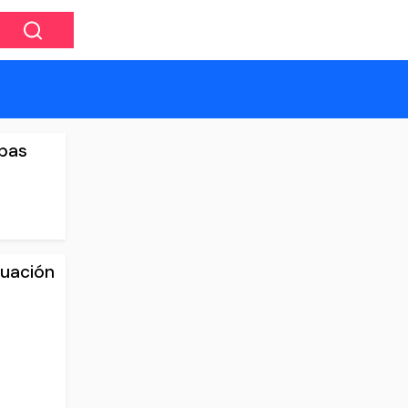
apas
tuación