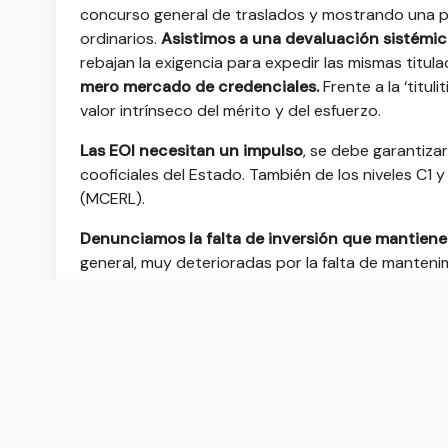
concurso general de traslados y mostrando una per
ordinarios.
Asistimos a una devaluación sistémic
rebajan la exigencia para expedir las mismas titula
mero mercado de credenciales.
Frente a la ‘titul
valor intrínseco del mérito y del esfuerzo.
Las EOI necesitan un
impu
lso
, se debe garantizar
cooficiales del Estado. También de los niveles C
(MCERL).
Denunciamos la falta de inversión que mantiene
general, muy deterioradas por la falta de mantenim
idiomas y materiales audiovisuales actualizados.
HACEMOS LO QUE DECIMOS, 
L