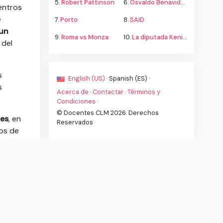
5.
Robert Pattinson
6.
Osvaldo Benavides
entros
e
7.
Porto
8.
SAID
 un
9.
Roma vs Monza
10.
La diputada Kenia López propone cambiar el nombre del país a México
 del
s
English (US) ·
Spanish (ES) ·
s
Acerca de
·
Contactar
·
Términos y
Condiciones
·
© Docentes CLM 2026. Derechos
nes
, en
Reservados
ios de