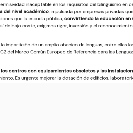
misividad inaceptable en los requisitos del bilingüismo en c
a del nivel académico
, impulsada por empresas privadas qu
ciones que la escuela pública,
convirtiendo la educación en
itis’ de bajo coste, exigimos rigor, inversión y el reconocimiento
 la impartición de un amplio abanico de lenguas, entre ellas la
1 y C2 del Marco Común Europeo de Referencia para las Lengua
 los centros con equipamientos obsoletos y las instalacio
iento. Es urgente mejorar la dotación de edificios, laborator
DECIMOS LO QUE HACEMOS
eer artículo completo