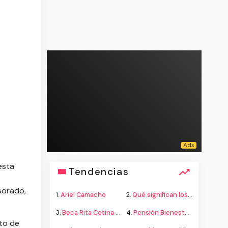
esta
Tendencias
esorado,
1.
Ariel Camacho
2.
Qué significan los colores de la bandera
3.
Beca Rita Cetina secundaria
4.
Pensión Bienestar adultos mayores
eto de