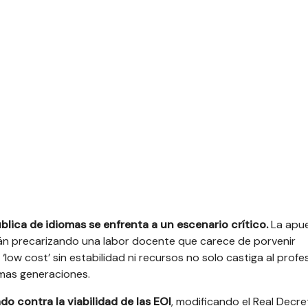
ública de idiomas se enfrenta a un escenario crítico
.
La apu
stán precarizando una labor docente que carece de porvenir
‘low cost’ sin estabilidad ni recursos no solo castiga al prof
ximas generaciones.
do contra la viabilidad de las EOI
, modificando el Real Decr