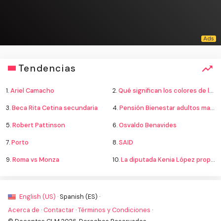
Tendencias
1.
Ariel Camacho
2.
Qué significan los colores de la bandera
3.
Beca Rita Cetina secundaria
4.
Pensión Bienestar adultos mayores
5.
Robert Pattinson
6.
Osvaldo Benavides
7.
Porto
8.
SAID
9.
Roma vs Monza
10.
La diputada Kenia López propone cambiar el nombre del país a México
English (US) ·
Spanish (ES) ·
Acerca de
·
Contactar
·
Términos y Condiciones
·