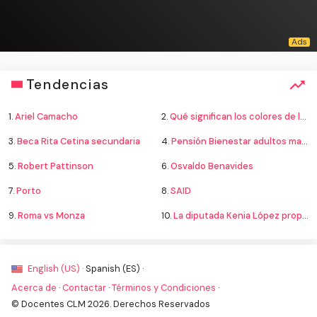
Tendencias
1.
Ariel Camacho
2.
Qué significan los colores de la bandera
3.
Beca Rita Cetina secundaria
4.
Pensión Bienestar adultos mayores
5.
Robert Pattinson
6.
Osvaldo Benavides
7.
Porto
8.
SAID
9.
Roma vs Monza
10.
La diputada Kenia López propone cambiar el nombre del país a México
English (US) ·
Spanish (ES) ·
Acerca de
·
Contactar
·
Términos y Condiciones
·
© Docentes CLM 2026. Derechos Reservados