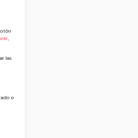
e
botón
orer
,
ar las
rado o