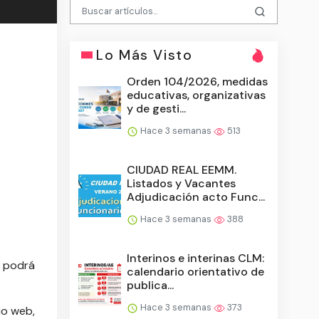
Lo Más Visto
Orden 104/2026, medidas
educativas, organizativas
y de gesti...
Hace 3 semanas
513
CIUDAD REAL EEMM.
Listados y Vacantes
Adjudicación acto Func...
Hace 3 semanas
388
Interinos e interinas CLM:
e podrá
calendario orientativo de
publica...
Hace 3 semanas
373
io web,