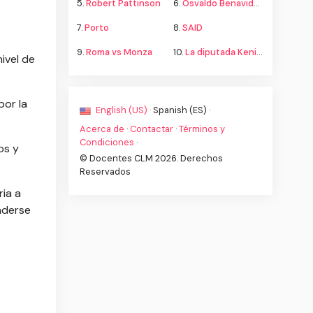
5.
Robert Pattinson
6.
Osvaldo Benavides
7.
Porto
8.
SAID
9.
Roma vs Monza
10.
La diputada Kenia López propone cambiar el nombre del país a México
ivel de
por la
English (US) ·
Spanish (ES) ·
Acerca de
·
Contactar
·
Términos y
Condiciones
·
os y
© Docentes CLM 2026. Derechos
Reservados
ia a
nderse