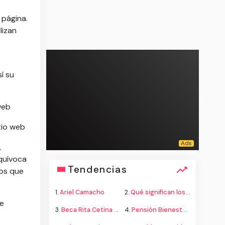
 página.
lizan
í su
web
tio web
,
quívoca
Tendencias
ios que
1.
Ariel Camacho
2.
Qué significan los colores de la bandera
de
3.
Beca Rita Cetina secundaria
4.
Pensión Bienestar adultos mayores