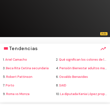
Tendencias
1.
Ariel Camacho
2.
Qué significan los colores de la bandera
3.
Beca Rita Cetina secundaria
4.
Pensión Bienestar adultos mayores
5.
Robert Pattinson
6.
Osvaldo Benavides
7.
Porto
8.
SAID
9.
Roma vs Monza
10.
La diputada Kenia López propone cambiar el nombre del país a México