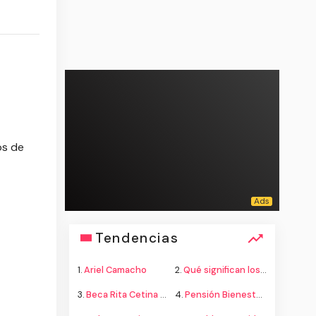
os de
Tendencias
1.
Ariel Camacho
2.
Qué significan los colores de la bandera
3.
Beca Rita Cetina secundaria
4.
Pensión Bienestar adultos mayores