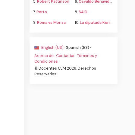
5.
Robert Pattinson
6.
Osvaldo Benavides
7.
Porto
8.
SAID
9.
Roma vs Monza
10.
La diputada Kenia López propone cambiar el nombre del país a México
English (US) ·
Spanish (ES) ·
Acerca de
·
Contactar
·
Términos y
Condiciones
·
© Docentes CLM 2026. Derechos
Reservados