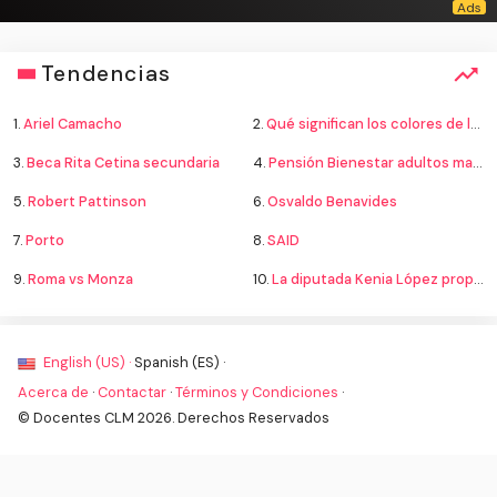
Tendencias
1.
Ariel Camacho
2.
Qué significan los colores de la bandera
3.
Beca Rita Cetina secundaria
4.
Pensión Bienestar adultos mayores
5.
Robert Pattinson
6.
Osvaldo Benavides
7.
Porto
8.
SAID
9.
Roma vs Monza
10.
La diputada Kenia López propone cambiar el nombre del país a México
English (US) ·
Spanish (ES) ·
Acerca de
·
Contactar
·
Términos y Condiciones
·
© Docentes CLM 2026. Derechos Reservados