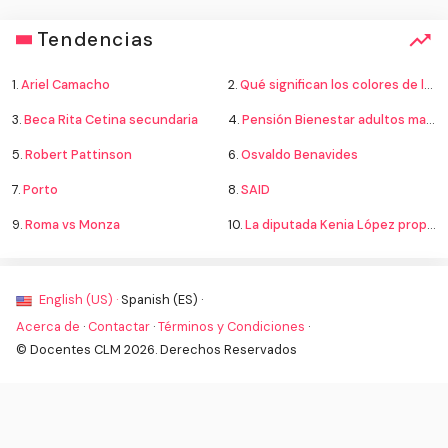
Tendencias
1.
Ariel Camacho
2.
Qué significan los colores de la bandera
3.
Beca Rita Cetina secundaria
4.
Pensión Bienestar adultos mayores
5.
Robert Pattinson
6.
Osvaldo Benavides
7.
Porto
8.
SAID
9.
Roma vs Monza
10.
La diputada Kenia López propone cambiar el nombre del país a México
English (US) ·
Spanish (ES) ·
Acerca de
·
Contactar
·
Términos y Condiciones
·
© Docentes CLM 2026. Derechos Reservados