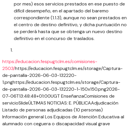
por mes) esos servicios prestados en ese puesto de
difícil desempeño, en el apartado del baremo
correspondiente (1.1.3), aunque no sean prestados en
el centro de destino definitivo, y dicha puntuación no
se perderá hasta que se obtenga un nuevo destino
definitivo en el concurso de traslados.
https://educacion.fespugtclm.es/comisiones-
2503/
https://educacion.fespugtclm.es/storage/Captura-
de-pantalla-2026-06-03-132220-
1.png
https://educacion.fespugtclm.es/storage/Captura-
de-pantalla-2026-06-03-132220-1-150x150.png
2026-
07-06T13:48:48+01:00
UGT Enseñanza
Comisiones de
servicio
Slide
ÚLTIMAS NOTICIAS: E. PÚBLICA
Adjudicación
Listado de personas adjudicadas (10 personas)
Información general Los Equipos de Atención Educativa al
alumnado con ceguera o discapacidad visual grave